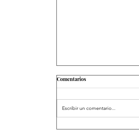
Comentarios
Escribir un comentario...
Ejemplar número Treinta y
uno