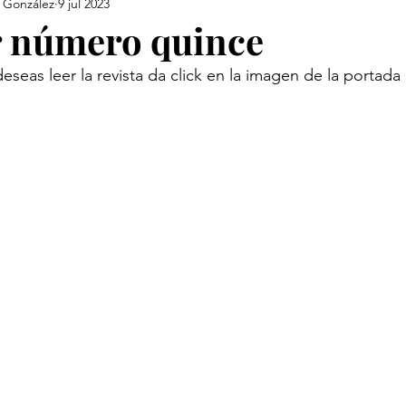
 González
9 jul 2023
r número quince
                        Si deseas leer la revista da click en la imagen de la portada