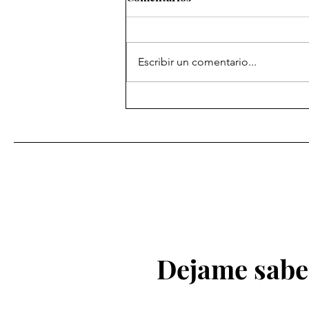
Escribir un comentario...
Ejemplar número Treinta y
uno
Dejame saber