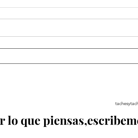
Ejemplar número Treinta
Ejem
Vein
tachesyta
 lo que piensas,escribem