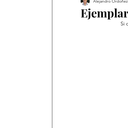
Alejandro Ordoñez
Revista
Ejempla
    