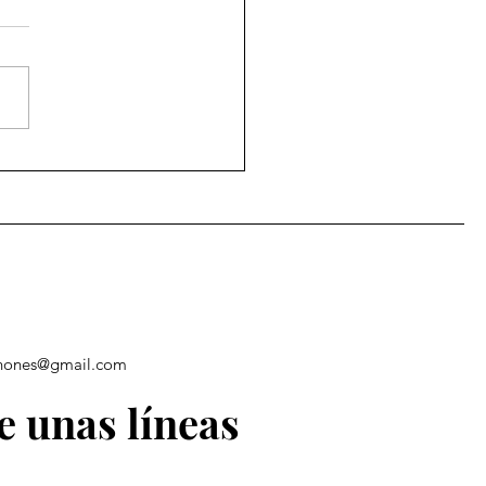
plar número
tinueve
chones@gmail.com
e unas líneas