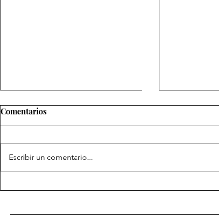
Comentarios
Escribir un comentario...
Ejemplar n
Ejemplar número Treinta y
uno