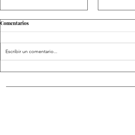
Comentarios
Escribir un comentario...
Ejemplar n
Ejemplar número Treinta y
uno